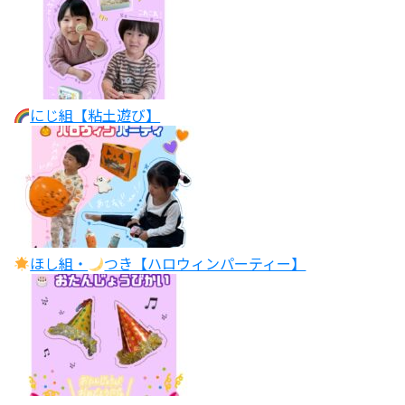
にじ組【粘土遊び】
ほし組・
つき【ハロウィンパーティー】