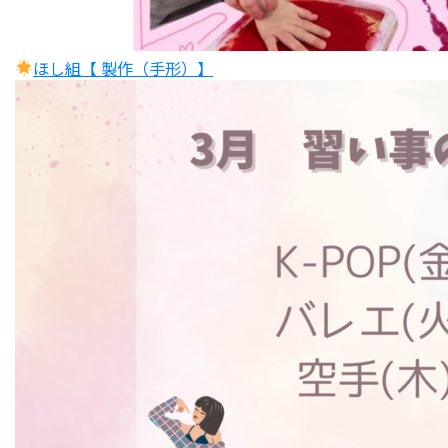
ほし組【 製作（手形）】