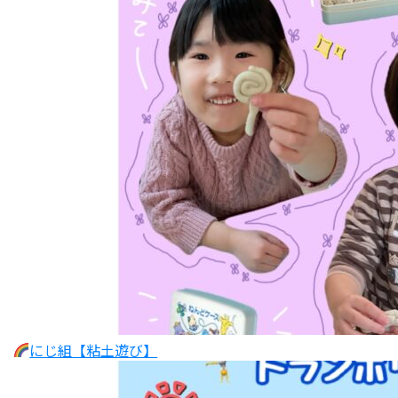
にじ組【粘土遊び】