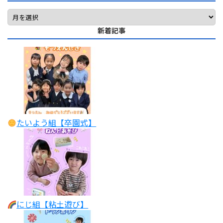
新着記事
たいよう組【卒園式】
にじ組【粘土遊び】