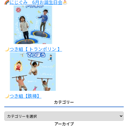
にじぐみ 6月お誕生日会
つき組【 トランポリン 】
つき組【鉄棒】
カテゴリー
アーカイブ