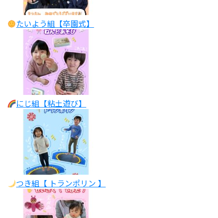
たいよう組【卒園式】
にじ組【粘土遊び】
つき組【 トランポリン 】