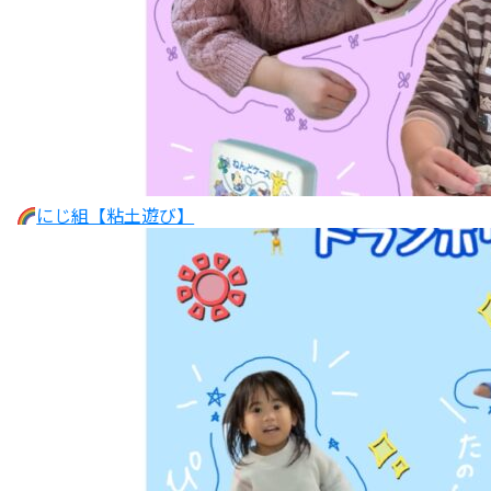
にじ組【粘土遊び】