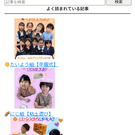
よく読まれている記事
たいよう組【卒園式】
にじ組【粘土遊び】