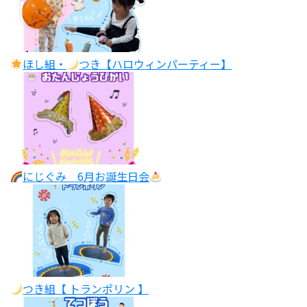
ほし組・
つき【ハロウィンパーティー】
にじぐみ 6月お誕生日会
つき組【 トランポリン 】