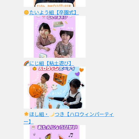
たいよう組【卒園式】
にじ組【粘土遊び】
ほし組・
つき【ハロウィンパーティ
ー】