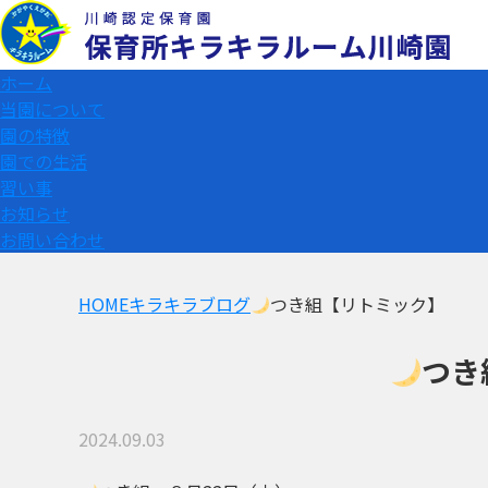
ホーム
当園について
園の特徴
園での生活
習い事
お知らせ
お問い合わせ
HOME
キラキラブログ
つき組【リトミック】
つき
2024.09.03