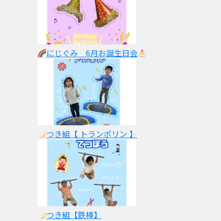
にじぐみ 6月お誕生日会
つき組【 トランポリン 】
つき組【鉄棒】