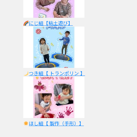
にじ組【粘土遊び】
つき組【 トランポリン 】
ほし組【 製作（手形）】