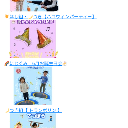
ほし組・
つき【ハロウィンパーティー】
にじぐみ 6月お誕生日会
つき組【 トランポリン 】