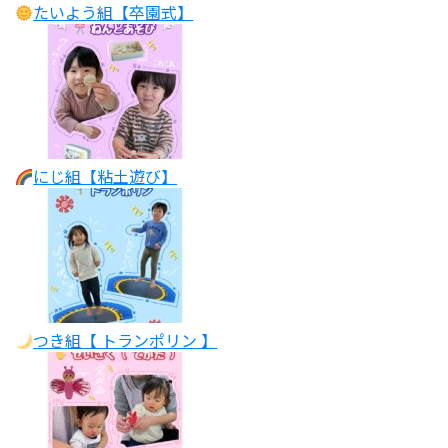
たいよう組【卒園式】
にじ組【粘土遊び】
つき組【 トランポリン 】