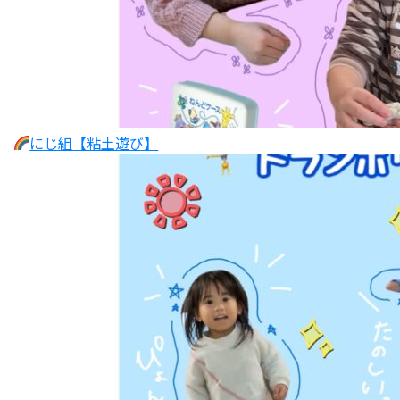
にじ組【粘土遊び】