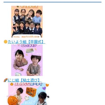
たいよう組【卒園式】
にじ組【粘土遊び】